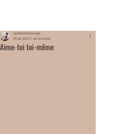
ME
NU
ceciledumasmassage
24 juil. 2025
1 min de lecture
Aime-toi toi-même