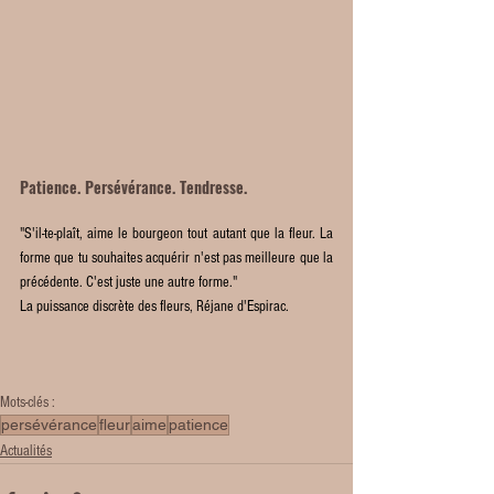
Patience. Persévérance. Tendresse.
"S'il-te-plaît, aime le bourgeon tout autant que la fleur. La 
forme que tu souhaites acquérir n'est pas meilleure que la 
précédente. C'est juste une autre forme."
La puissance discrète des fleurs, Réjane d'Espirac.
Mots-clés :
persévérance
fleur
aime
patience
Actualités