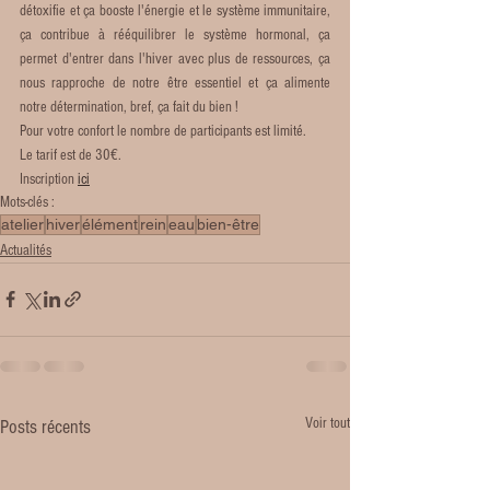
détoxifie et ça booste l'énergie et le système immunitaire, 
ça contribue à rééquilibrer le système hormonal, ça 
permet d'entrer dans l'hiver avec plus de ressources, ça 
nous rapproche de notre être essentiel et ça alimente 
notre détermination, bref, ça fait du bien ! 
Pour votre confort le nombre de participants est limité. 
Le tarif est de 30€.
Inscription 
ici
Mots-clés :
atelier
hiver
élément
rein
eau
bien-être
Actualités
Voir tout
Posts récents