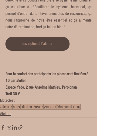
détoxifie et ça booste l’énergie et le système immunitaire, 
ça contribue à rééquilibrer le système hormonal, ça 
permet d’entrer dans l’hiver avec plus de ressources, ça 
nous rapproche de notre être essentiel et ça alimente 
notre détermination, bref ça fait du bien !
inscription à l'atelier
Pour le confort des participants les places sont limitées à 
10 par atelier.
Espace Yade, 2 rue Anselme Mathieu, Perpignan
Tarif 30 €
Mots-clés :
atelier
rein
atelier hiver
vessie
élément eau
Ateliers