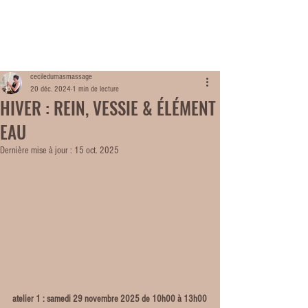
ME
NU
ceciledumasmassage
20 déc. 2024
1 min de lecture
HIVER : REIN, VESSIE & ÉLÉMENT
EAU
Dernière mise à jour :
15 oct. 2025
atelier 1 : samedi 29 novembre 2025 de 10h00 à 13h00