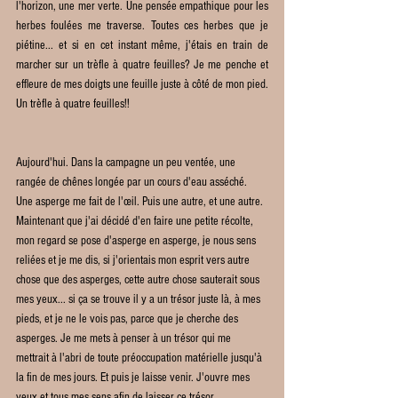
l'horizon, une mer verte. Une pensée empathique pour les 
herbes foulées me traverse. Toutes ces herbes que je 
piétine... et si en cet instant même, j'étais en train de 
marcher sur un trèfle à quatre feuilles? Je me penche et 
effleure de mes doigts une feuille juste à côté de mon pied. 
Un trèfle à quatre feuilles!! 
Aujourd'hui. Dans la campagne un peu ventée, une 
rangée de chênes longée par un cours d'eau asséché. 
Une asperge me fait de l'œil. Puis une autre, et une autre. 
Maintenant que j'ai décidé d'en faire une petite récolte, 
mon regard se pose d'asperge en asperge, je nous sens 
reliées et je me dis, si j'orientais mon esprit vers autre 
chose que des asperges, cette autre chose sauterait sous 
mes yeux... si ça se trouve il y a un trésor juste là, à mes 
pieds, et je ne le vois pas, parce que je cherche des 
asperges. Je me mets à penser à un trésor qui me 
mettrait à l'abri de toute préoccupation matérielle jusqu'à 
la fin de mes jours. Et puis je laisse venir. J'ouvre mes 
yeux et tous mes sens afin de laisser ce trésor 