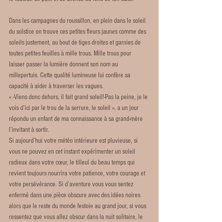
Dans les campagnes du roussillon, en plein dans le soleil 
du solstice on trouve ces petites fleurs jaunes comme des 
soleils justement, au bout de tiges droites et garnies de 
toutes petites feuilles à mille trous. Mille trous pour 
laisser passer la lumière donnent son nom au 
millepertuis. Cette qualité lumineuse lui confère sa 
capacité à aider à traverser les vagues.
« -Viens donc dehors, il fait grand soleil!-Pas la peine, je le 
vois d’ici par le trou de la serrure, le soleil », a un jour 
répondu un enfant de ma connaissance à sa grand-mère 
l’invitant à sortir. 
Si aujourd’hui votre météo intérieure est pluvieuse, si 
vous ne pouvez en cet instant expérimenter un soleil 
radieux dans votre cœur, le tilleul du beau temps qui 
revient toujours nourrira votre patience, votre courage et 
votre persévérance. Si d’aventure vous vous sentez 
enfermé dans une pièce obscure avec des idées noires 
alors que le reste du monde festoie au grand jour, si vous 
ressentez que vous allez obscur dans la nuit solitaire, le 