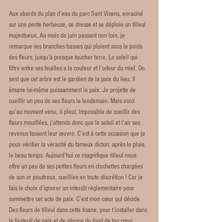
Aux abords du plan d’eau du parc Sant Vicens, enraciné 
sur une pente herbeuse, se dresse et se déploie un tilleul 
majestueux. Au mois de juin passant non loin, je 
remarque ses branches basses qui ploient sous le poids 
des fleurs, jusqu’à presque toucher terre. Le soleil qui 
filtre entre ses feuilles a la couleur et l’odeur du miel. On 
sent que cet arbre est le gardien de la paix du lieu. Il 
émane lui-même puissamment la paix. Je projette de 
cueillir un peu de ses fleurs le lendemain. Mais voici 
qu’au moment venu, il pleut. Impossible de cueillir des 
fleurs mouillées, j’attends donc que le soleil et l’air sec 
revenus fassent leur œuvre. C’est à cette occasion que je 
peux vérifier la véracité du fameux dicton: après le pluie, 
le beau temps. Aujourd’hui ce magnifique tilleul nous 
offre un peu de ses petites fleurs en clochettes chargées 
de son or poudreux, cueillies en toute discrétion ! Car je 
fais le choix d’ignorer un interdit règlementaire pour 
commettre cet acte de paix. C’est mon cœur qui décide. 
Des fleurs de tilleul dans cette tisane, pour t’installer dans 
le fauteuil de paix et de silence du fond de ton cœur.