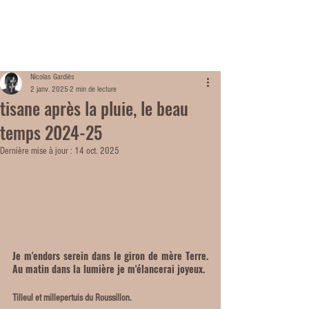
ME
NU
Nicolas Gardiès
2 janv. 2025
2 min de lecture
tisane après la pluie, le beau
temps 2024-25
Dernière mise à jour :
14 oct. 2025
Je m'endors serein dans le giron de mère Terre. 
Au matin dans la lumière je m'élancerai joyeux.
Tilleul et millepertuis du Roussillon.