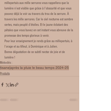
millepertuis aux mille serrures vous rappellera que la 
lumière n’est visible que grâce à l’obscurité et que vous 
pouvez déjà la voir au travers du trou de la serrure. À 
travers les mille serrures. Car le ciel nocturne est sombre 
certes, mais peuplé d’étoiles. Et le jaune éclatant des 
pétales que vous buvez en cet instant vous abreuve de la 
promesse des temps glorieux à venir. 
Pour leur enseignement je rends grâce au millepertuis, à 
l’orage et au tilleul, à Dominique et à Julien. 
Bonne dégustation de ce subtil nectar de joie et de 
lumière !
Mots-clés :
tisane
après la pluie le beau temps 2024-25
Produits