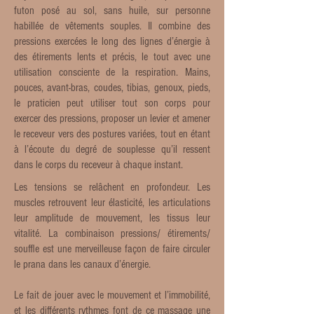
futon posé au sol, sans huile, sur personne
habillée de vêtements souples. Il combine des
pressions exercées le long des lignes d’énergie à
des étirements lents et précis, le tout avec une
utilisation consciente de la respiration. Mains,
pouces, avant-bras, coudes, tibias, genoux, pieds,
le praticien peut utiliser tout son corps pour
exercer des pressions, proposer un levier et amener
le receveur vers des postures variées, tout en étant
à l’écoute du degré de souplesse qu’il ressent
dans le corps du receveur à chaque instant.
Les tensions se relâchent en profondeur. Les
muscles retrouvent leur élasticité, les articulations
leur amplitude de mouvement, les tissus leur
vitalité. La combinaison pressions/ étirements/
souffle est une merveilleuse façon de faire circuler
le prana dans les canaux d’énergie.
Le fait de jouer avec le mouvement et l’immobilité,
et les différents rythmes font de ce massage une