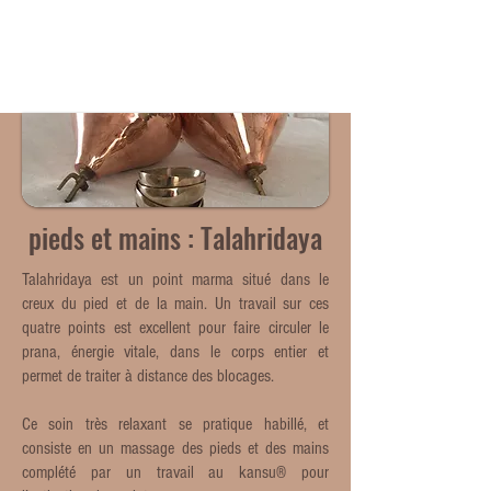
ME
NU
pieds et mains : Talahridaya
Talahridaya est un point marma situé dans le
creux du pied et de la main. Un travail sur ces
quatre points est excellent pour faire circuler le
prana, énergie vitale, dans le corps entier et
permet de traiter à distance des blocages.
Ce soin très relaxant se pratique habillé, et
consiste en un massage des pieds et des mains
complété par un travail au kansu® pour