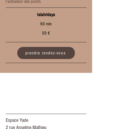
l’activation des points.
talahridaya
60 min
50 €
prendre rendez-vous
Espace Yade
2 rue Anselme Mathieu