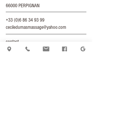
66000 PERPIGNAN
+33 (0)6 86 34 93 99
ceciledumasmassage@yahoo.com
contact
itinéraire
actualités
déontologie
mentions légales
politique de cookies
politique de confidentialité