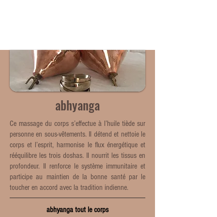
ME
NU
abhyanga
Ce massage du corps s’effectue à l’huile tiède sur
personne en sous-vêtements. Il détend et nettoie le
corps et l’esprit, harmonise le flux énergétique et
rééquilibre les trois doshas. Il nourrit les tissus en
profondeur. Il renforce le système immunitaire et
participe au maintien de la bonne santé par le
toucher en accord avec la tradition indienne.
abhyanga tout le corps