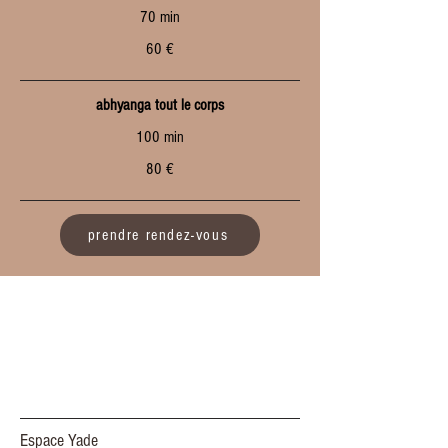
70 min
60 €
abhyanga tout le corps
100 min
80 €
prendre rendez-vous
Espace Yade