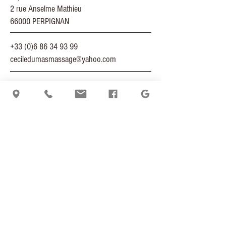
2 rue Anselme Mathieu
66000 PERPIGNAN
+33 (0)6 86 34 93 99
ceciledumasmassage@yahoo.com
contact
itinéraire
actualités
déontologie
mentions légales
politique de cookies
politique de confidentialité