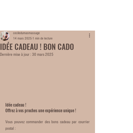
ME
NU
ceciledumasmassage
14 mars 2025
1 min de lecture
IDÉE CADEAU ! BON CADO
Dernière mise à jour :
30 mars 2025
Idée cadeau !
Offrez à vos proches une expérience unique !
Vous pouvez commander des bons cadeau par courrier 
postal :