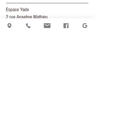
Espace Yade
2 rue Anselme Mathieu
66000 PERPIGNAN
+33 (0)6 86 34 93 99
ceciledumasmassage@yahoo.com
contact
itinéraire
actualités
déontologie
mentions légales
politique de cookies
politique de confidentialité