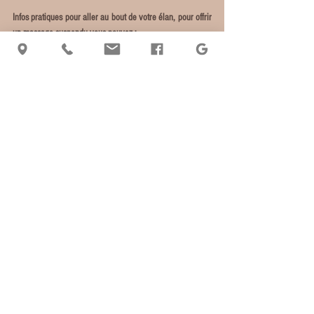
Infos pratiques pour aller au bout de votre élan, pour offrir 
un massage suspendu vous pouvez :
Envoyer une chèque à l’ordre de Cécile Dumas à : Cécile 
Dumas, 2 rue Anselme Mathieu, 66000 Perpignan.
Faire un virement : demander le rib par mail 
: 
ceciledumasmassage@yahoo.com
Régler sur place à l'Espace Yade, sur rendez-vous.
Mots-clés :
massages suspendus
Massages suspendus
Commentaires