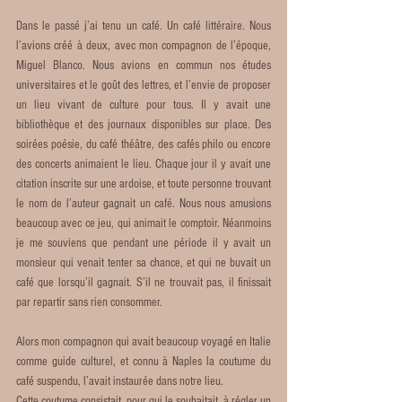
Dans le passé j’ai tenu un café. Un café littéraire. Nous 
l’avions créé à deux, avec mon compagnon de l’époque, 
Miguel Blanco. Nous avions en commun nos études 
universitaires et le goût des lettres, et l’envie de proposer 
un lieu vivant de culture pour tous. Il y avait une 
bibliothèque et des journaux disponibles sur place. Des 
soirées poésie, du café théâtre, des cafés philo ou encore 
des concerts animaient le lieu. Chaque jour il y avait une 
citation inscrite sur une ardoise, et toute personne trouvant 
le nom de l’auteur gagnait un café. Nous nous amusions 
beaucoup avec ce jeu, qui animait le comptoir. Néanmoins 
je me souviens que pendant une période il y avait un 
monsieur qui venait tenter sa chance, et qui ne buvait un 
café que lorsqu’il gagnait. S’il ne trouvait pas, il finissait 
par repartir sans rien consommer. 
Alors mon compagnon qui avait beaucoup voyagé en Italie 
comme guide culturel, et connu à Naples la coutume du 
café suspendu, l’avait instaurée dans notre lieu. 
Cette coutume consistait, pour qui le souhaitait, à régler un 