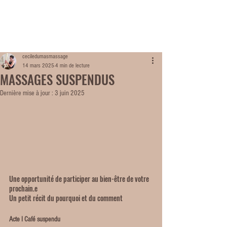
ME
NU
ceciledumasmassage
14 mars 2025
4 min de lecture
MASSAGES SUSPENDUS
Dernière mise à jour :
3 juin 2025
Une opportunité de participer au bien-être de votre 
prochain.e
Un petit récit du pourquoi et du comment
Acte I Café suspendu