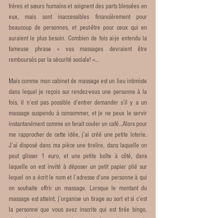
frères et sœurs humains et soignent des parts blessées en 
eux, mais sont inaccessibles financièrement pour 
beaucoup de personnes, et peut-être pour ceux qui en 
auraient le plus besoin. Combien de fois ai-je entendu la 
fameuse phrase « vos massages devraient être 
remboursés par la sécurité sociale! »… 
Mais comme mon cabinet de massage est un lieu intimiste 
dans lequel je reçois sur rendez-vous une personne à la 
fois, il n’est pas possible d’entrer demander s’il y a un 
massage suspendu à consommer, et je ne peux le servir 
instantanément comme on ferait couler un café…Alors pour 
me rapprocher de cette idée, j’ai créé une petite loterie. 
J’ai disposé dans ma pièce une tirelire, dans laquelle on 
peut glisser 1 euro, et une petite boîte à côté, dans 
laquelle on est invité à déposer un petit papier plié sur 
lequel on a écrit le nom et l’adresse d’une personne à qui 
on souhaite offrir un massage. Lorsque le montant du 
massage est atteint, j’organise un tirage au sort et si c’est 
la personne que vous avez inscrite qui est tirée bingo, 