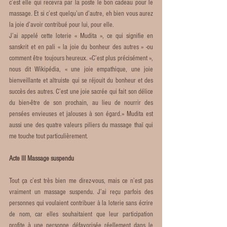
c’est elle qui recevra par la poste le bon cadeau pour le 
massage. Et si c’est quelqu’un d’autre, eh bien vous aurez 
la joie d’avoir contribué pour lui, pour elle. 
J’ai appelé cette loterie « Mudita », ce qui signifie en 
sanskrit et en pali « la joie du bonheur des autres » -ou 
comment être toujours heureux. «C’est plus précisément », 
nous dit Wikipédia, « une joie empathique, une joie 
bienveillante et altruiste qui se réjouit du bonheur et des 
succès des autres. C’est une joie sacrée qui fait son délice 
du bien-être de son prochain, au lieu de nourrir des 
pensées envieuses et jalouses à son égard.» Mudita est 
aussi une des quatre valeurs piliers du massage thaï qui 
me touche tout particulièrement.
Acte III Massage suspendu
Tout ça c’est très bien me direz-vous, mais ce n’est pas 
vraiment un massage suspendu. J’ai reçu parfois des 
personnes qui voulaient contribuer à la loterie sans écrire 
de nom, car elles souhaitaient que leur participation 
profite à une personne défavorisée réellement dans le 