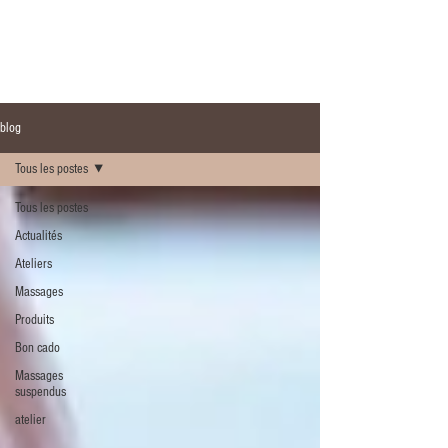
ME
NU
blog
Tous les postes
Tous les postes
Actualités
Ateliers
Massages
Produits
Bon cado
Massages
suspendus
atelier