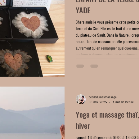
YADE
Chers amis je vous présente cette petite co
Terre et du Ciel. Elle est le fruit d'une me
du plateau de Sault. Dans la Nature, lorsqu
heure. Tant de cadeaux ont été placés sou
autrement qu'en remarquer quelques-uns... 
bonheur à chaque instant du cheminement 
ceciledumasmassage
30 nov. 2025
1 min de lecture
Yoga et massage thaï,
hiver
samedi 13 décembre de 9h00 à 13h00 à l