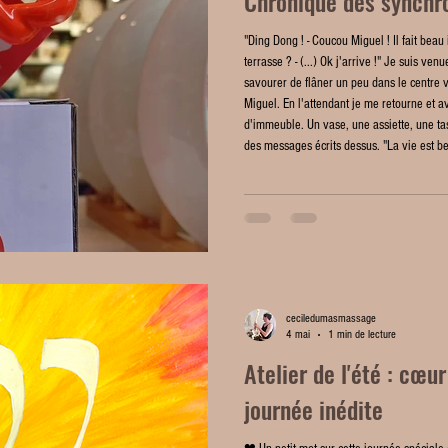
Chronique des synchro
"Ding Dong ! - Coucou Miguel ! Il fait beau 
terrasse ? - (...) Ok j'arrive !" Je suis ven
savourer de flâner un peu dans le centre 
Miguel. En l'attendant je me retourne et av
d'immeuble. Un vase, une assiette, une tas
des messages écrits dessus. "La vie est bell
ceciledumasmassage
4 mai
1 min de lecture
Atelier de l'été : cœu
journée inédite