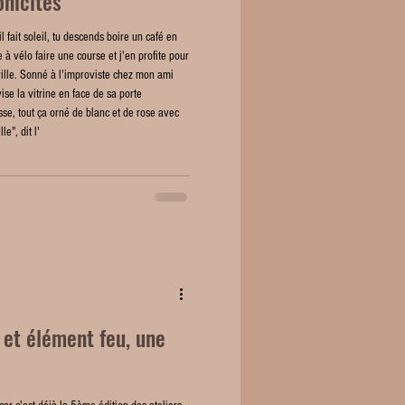
nicités
il fait soleil, tu descends boire un café en
ue à vélo faire une course et j'en profite pour
ville. Sonné à l'improviste chez mon ami
ise la vitrine en face de sa porte
se, tout ça orné de blanc et de rose avec
e", dit l'
r et élément feu, une