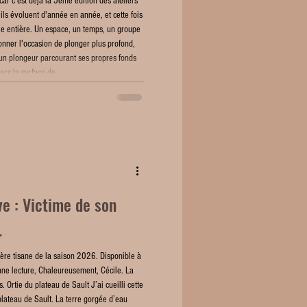
car c'est déjà la 5ème édition des ateliers
ils évoluent d'année en année, et cette fois
ée entière. Un espace, un temps, un groupe
onner l'occasion de plonger plus profond,
un plongeur parcourant ses propres fonds
ers la surface de
ve : Victime de son
.
ère tisane de la saison 2026. Disponible à
onne lecture, Chaleureusement, Cécile. La
cette
 plateau de Sault. La terre gorgée d’eau