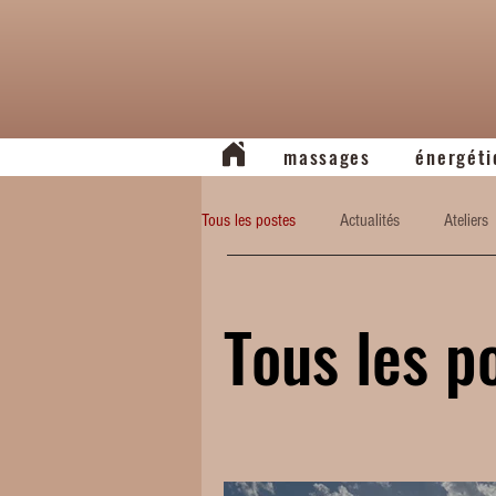
massages
énergéti
Tous les postes
Actualités
Ateliers
Tous les p