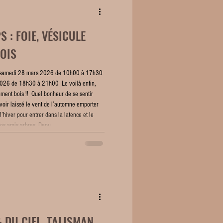
 : FOIE, VÉSICULE
BOIS
ée ! samedi 28 mars 2026 de 10h00 à 17h30
 2026 de 18h30 à 21h00 ​ Le voilà enfin,
ément bois !! ​ Quel bonheur de se sentir
avoir laissé le vent de l’automne emporter
l’hiver pour entrer dans la latence et le
nos amis arbres. Depu
& DU CIEL, TALISMAN