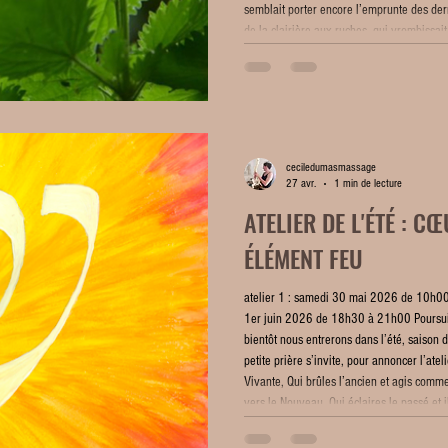
semblait porter encore l’emprunte des de
de la clairière aux ruches, qui vrombissait
ceciledumasmassage
27 avr.
1 min de lecture
ATELIER DE L'ÉTÉ : C
ÉLÉMENT FEU
atelier 1 : samedi 30 mai 2026 de 10h00 
1er juin 2026 de 18h30 à 21h00 Poursuiva
bientôt nous entrerons dans l’été, saison d
petite prière s’invite, pour annoncer l’at
Vivante, Qui brûles l’ancien et agis com
vers le Nouveau, Qui éclaires le passé et i