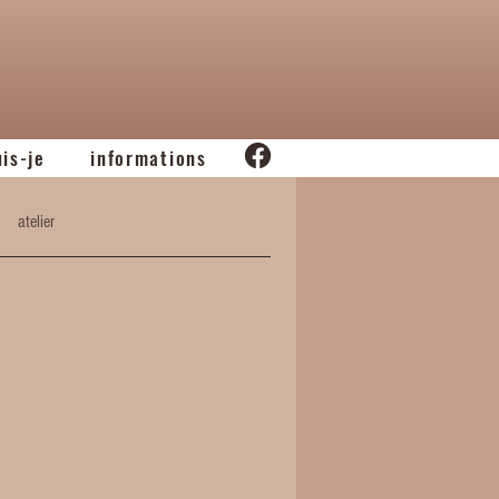
uis-je
informations
atelier