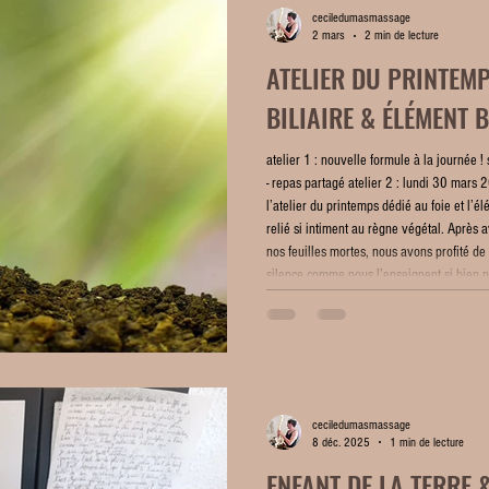
ceciledumasmassage
2 mars
2 min de lecture
ATELIER DU PRINTEMPS
BILIAIRE & ÉLÉMENT 
atelier 1 : nouvelle formule à la journ
- repas partagé atelier 2 : lundi 30 mars
l’atelier du printemps dédié au foie et l’él
relié si intiment au règne végétal. Après 
nos feuilles mortes, nous avons profité de 
silence comme nous l’enseignent si bien 
ceciledumasmassage
8 déc. 2025
1 min de lecture
ENFANT DE LA TERRE 