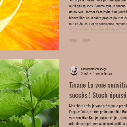
❤ Un petit mot sur cette journée spéciale 
au fil des saisons. Comme tout un chacun, 
un nouveau format s'est invité. Une journ
bienveillant et un cadre propice pour se d
tout en douceur et en conscience, comme 
pour y remarquer et remonter ses perles v
ceciledumasmassage
3 mai
1 min de lecture
Tisane La voie sensiti
succès ! Stock épuisé
Mes chers amis, je vous présente la premi
l'espace Yade, en très petite quantité ! B
voie sensitive Soit je pense, soit je ressens. Ortie du plateau de Sault J’ai cueilli 
ortie dans le printemps naissant tardif du