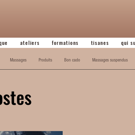
que
ateliers
formations
tisanes
qui s
Massages
Produits
Bon cado
Massages suspendus
ostes