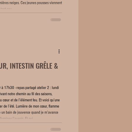
rnières neiges. Ces jeunes pousses viennent
 tant sou
ŒUR, INTESTIN GRÊLE &
à 17h30 - repas partagé atelier 2 : lundi
nt notre chemin au fil des saisons,
u cœur et de l’élément feu. Et voici qu’une
elier de l’été. Lumière de mon cœur, flamme
me un bain de jouvence quand je m’avance
llumines l’avenir, Et qui