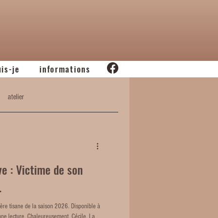
uis-je
informations
atelier
ve : Victime de son
.
ère tisane de la saison 2026. Disponible à
onne lecture, Chaleureusement, Cécile. La