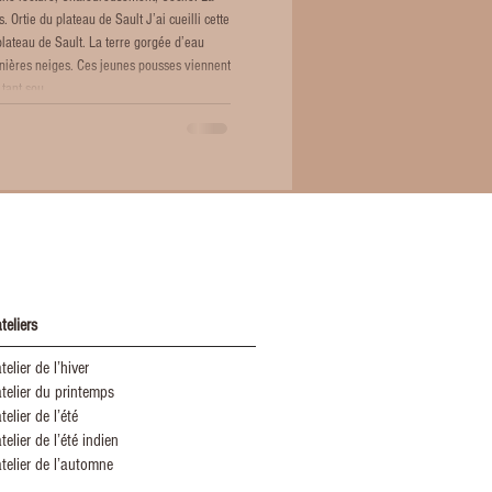
cette
 plateau de Sault. La terre gorgée d’eau
rnières neiges. Ces jeunes pousses viennent
 tant sou
teliers
telier de l’hiver
atelier du printemps
telier de l’été
telier de l’été indien
atelier de l’automne