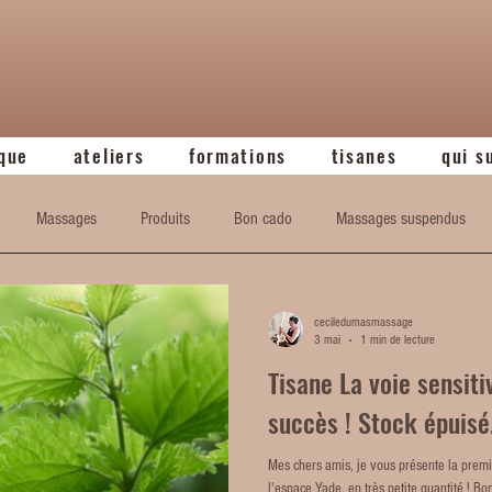
que
ateliers
formations
tisanes
qui s
Massages
Produits
Bon cado
Massages suspendus
ceciledumasmassage
3 mai
1 min de lecture
Tisane La voie sensiti
succès ! Stock épuisé
Mes chers amis, je vous présente la premi
l'espace Yade, en très petite quantité ! B