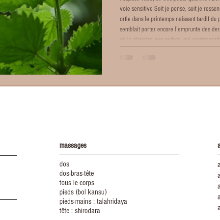
voie sensitive Soit je pense, soit je ressens. Ortie du plateau de Sault J’ai cueilli 
ortie dans le printemps naissant tardif du
semblait porter encore l’emprunte des de
de la clairière aux ruches, qui vrombissait
massages
a
dos
a
dos-bras-tête
tous le corps
a
pieds (bol kansu)
a
pieds-mains : talahridaya
tête : shirodara